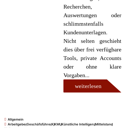
Recherchen,
Auswertungen oder
schlimmstenfalls
Kundenunterlagen.
Nicht selten geschieht
dies über frei verfügbare
Tools, private Accounts
oder ohne klare
Vorgaben...
weiterlesen
Allgemein
Arbeitgeber
,
Geschäfsführer
,
KI
,
KMU
,
Künstliche Intelligenz
,
Mittelstand
,