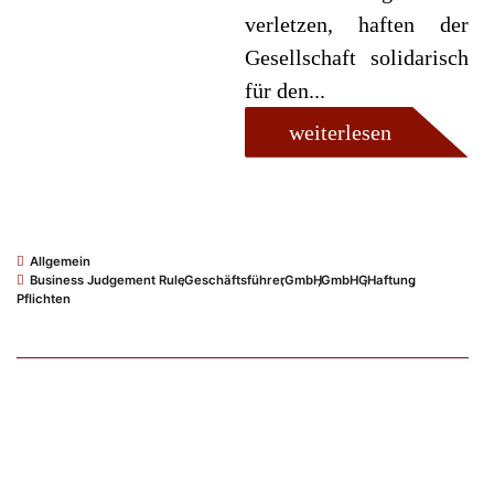
verletzen, haften der
Gesellschaft solidarisch
für den...
weiterlesen
Allgemein
Business Judgement Rule
,
Geschäftsführer
,
GmbH
,
GmbHG
,
Haftung
,
Pflichten