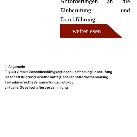
Anforderungen an die
Einberufung und
Durchführung...
weiterlesen
Allgemein
§ 49 GmbHG
,
Beschlussfähigkeit
,
Beschlussfassung
,
Einberufung
,
Geschäftsführung
,
Gesellschafter
,
Gesellschafterversammlung
,
Teilnahmerechte
,
Versammlungsprotokoll
,
virtuelle Gesellschafterversammlung