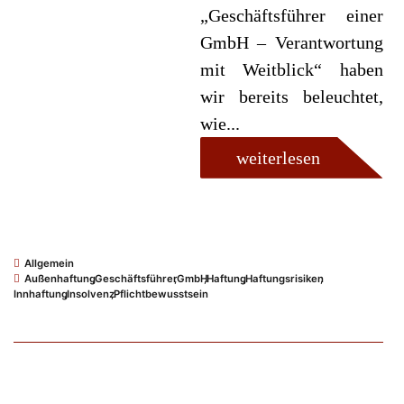
„Geschäftsführer einer
GmbH – Verantwortung
mit Weitblick“ haben
wir bereits beleuchtet,
wie...
weiterlesen
Allgemein
Außenhaftung
,
Geschäftsführer
,
GmbH
,
Haftung
,
Haftungsrisiken
,
Innhaftung
,
Insolvenz
,
Pflichtbewusstsein