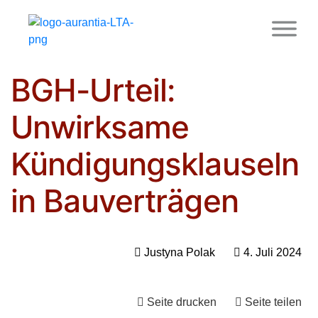
aurantia.de
»
Blog
»
Bau- und Immobilienrecht
»
BGH-
Urteil: Unwirksame Kündigungsklauseln in Bauverträgen
BGH-Urteil:
Unwirksame
Kündigungsklauseln
in Bauverträgen
Justyna Polak
4. Juli 2024
Seite drucken
Seite teilen