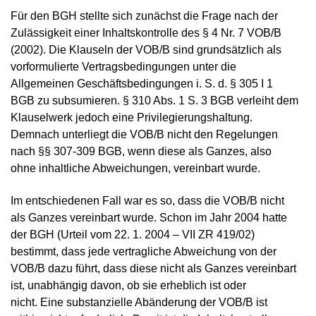
Für den BGH stellte sich zunächst die Frage nach der
Zulässigkeit einer Inhaltskontrolle des § 4 Nr. 7 VOB/B
(2002). Die Klauseln der VOB/B sind grundsätzlich als
vorformulierte Vertragsbedingungen unter die
Allgemeinen Geschäftsbedingungen i. S. d. § 305 I 1
BGB zu subsumieren. § 310 Abs. 1 S. 3 BGB verleiht dem
Klauselwerk jedoch eine Privilegierungshaltung.
Demnach unterliegt die VOB/B nicht den Regelungen
nach §§ 307-309 BGB, wenn diese als Ganzes, also
ohne inhaltliche Abweichungen, vereinbart wurde.
Im entschiedenen Fall war es so, dass die VOB/B nicht
als Ganzes vereinbart wurde. Schon im Jahr 2004 hatte
der BGH (Urteil vom 22. 1. 2004 – VII ZR 419/02)
bestimmt, dass jede vertragliche Abweichung von der
VOB/B dazu führt, dass diese nicht als Ganzes vereinbart
ist, unabhängig davon, ob sie erheblich ist oder
nicht.
Eine substanzielle Abänderung der VOB/B ist