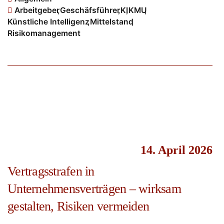
Arbeitgeber
,
Geschäfsführer
,
KI
,
KMU
,
Künstliche Intelligenz
,
Mittelstand
,
Risikomanagement
14. April 2026
Vertragsstrafen in
Unternehmensverträgen – wirksam
gestalten, Risiken vermeiden