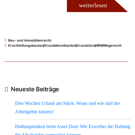
weiterlesen
Bau- und Immobilienrecht
Erschließungsbaulast
,
Grunddienstbarkeit
,
Grundstück
,
NRW
,
Wegerecht
Neueste Beiträge
Drei Wochen Urlaub am Stück: Wann und wie darf der
Arbeitgeber kürzen?
Haftungsrisiken beim Asset Deal: Wie Erwerber die Haftung
für Altschulden vermeiden können