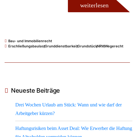
weiterlesen
Bau- und Immobilienrecht
Erschließungsbaulast
,
Grunddienstbarkeit
,
Grundstück
,
NRW
,
Wegerecht
Neueste Beiträge
Drei Wochen Urlaub am Stück: Wann und wie darf der
Arbeitgeber kürzen?
Haftungsrisiken beim Asset Deal: Wie Erwerber die Haftung
für Altschulden vermeiden können