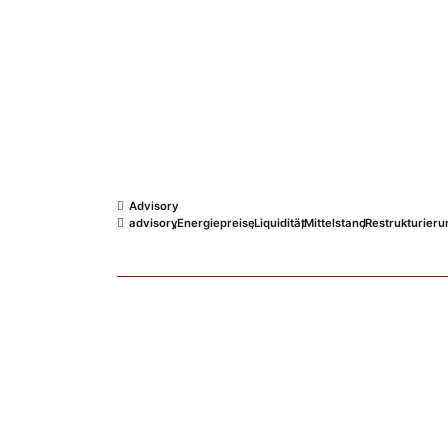
Advisory
advisory
,
Energiepreise
,
Liquidität
,
Mittelstand
,
Restrukturieru