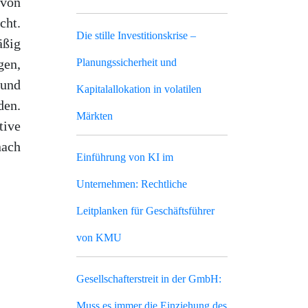
von
cht.
Die stille Investitionskrise –
ßig
gen,
Planungssicherheit und
nd
Kapitalallokation in volatilen
den.
Märkten
tive
nach
Einführung von KI im
Unternehmen: Rechtliche
Leitplanken für Geschäftsführer
von KMU
Gesellschafterstreit in der GmbH:
Muss es immer die Einziehung des