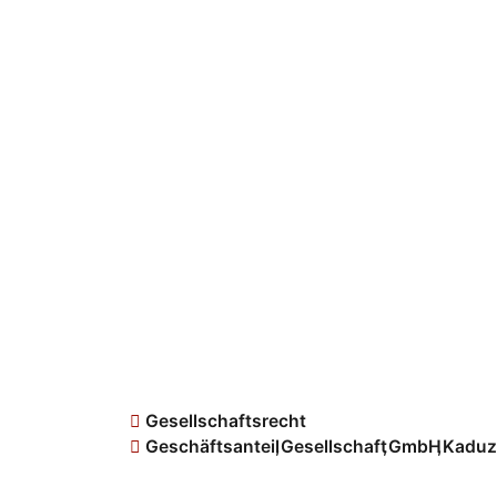
Gesellschaftsrecht
Geschäftsanteil
,
Gesellschaft
,
GmbH
,
Kaduz