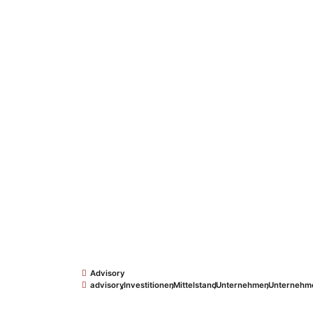
Advisory
advisory
,
Investitionen
,
Mittelstand
,
Unternehmen
,
Unternehm