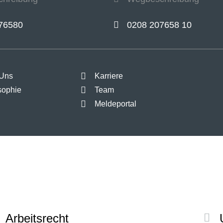
76580
0208 207658 10
 Uns
Karriere
sophie
Team
Meldeportal
Arbeitsrecht